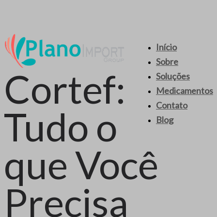
Início
Sobre
Cortef:
Soluções
Medicamentos
Contato
Tudo o
Blog
que Você
Precisa